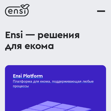
Ensi — решения
для екома
Ensi Platform
Платформа для екома, поддерживающая любые
процессы