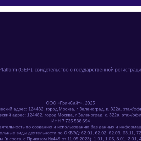
Platform (GEP), свидетельство о государственной регистраци
ООО «ГринСайт», 2025
ский адрес: 124482, город Москва, г Зеленоград, к. 322а, этаж/оф
еский адрес: 124482, город Москва, г Зеленоград, к. 322а, этаж/офи
ИНН 7 735 538 694
еятельность по созданию и использованию баз данных и информа
льные виды деятельности по ОКВЭД: 62.01, 62.02, 62.09, 63.11, 72
в соотв. с Приказом №449 от 11.05.2023): 1.01, 1.05, 3.01, 2.01, 4