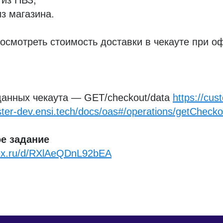
из ПВЗ,
з магазина.
осмотреть стоимость доставки в чекауте при 
анных чекаута — GET/checkout/data
https://cus
er-dev.ensi.tech/docs/oas#/operations/getCheck
е задание
dex.ru/d/RXlAeQDnL92bEA