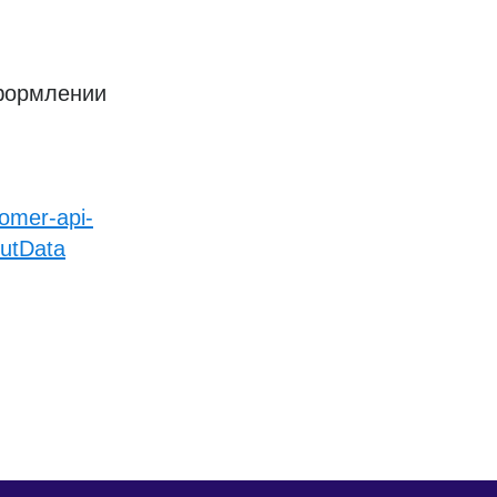
оформлении
tomer-api-
outData