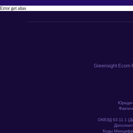
Error get alias
Greensight Ecom 
Юридиче
Фактич
ОКВЭД 63.11.1 (Д
Дополните
Коды Минцифры (