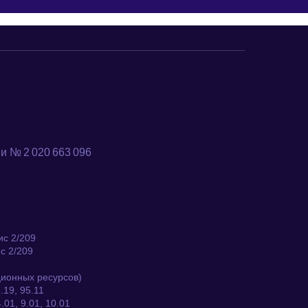
и № 2 020 663 096
ис 2/209
с 2/209
ционных ресурсов)
.19, 95.11
.01, 9.01, 10.01