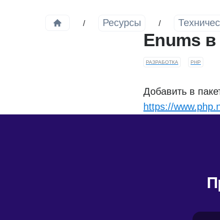
Ресурсы
Техничес
Enums в 
РАЗРАБОТКА
PHP
Добавить в паке
https://www.php.
П