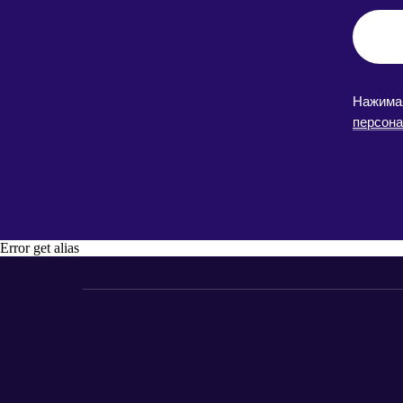
Нажимая
персон
Error get alias