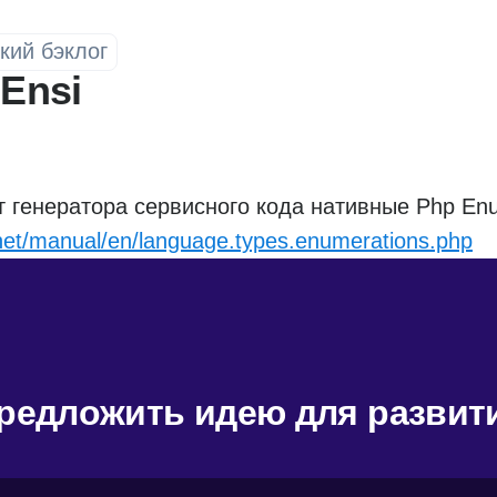
кий бэклог
Ensi
т генератора сервисного кода нативные Php En
net/manual/en/language.types.enumerations.php
редложить идею для развит