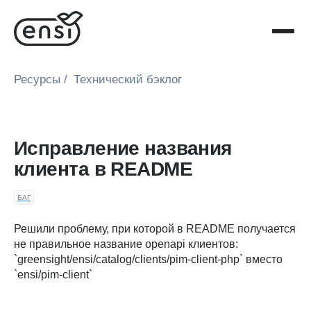
Ресурсы
/
Технический бэклог
Исправление названия
клиента в README
БАГ
Решили проблему, при которой в README получается
не правильное название openapi клиентов:
`greensight/ensi/catalog/clients/pim-client-php` вместо
`ensi/pim-client`