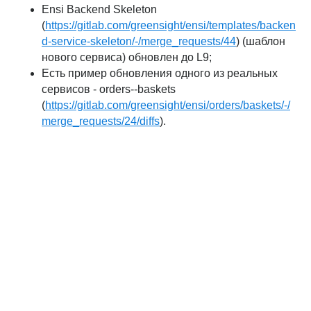
Ensi Backend Skeleton
(
https://gitlab.com/greensight/ensi/templates/backen
d-service-skeleton/-/merge_requests/44
) (шаблон
нового сервиса) обновлен до L9;
Есть пример обновления одного из реальных
сервисов - orders--baskets
(
https://gitlab.com/greensight/ensi/orders/baskets/-/
merge_requests/24/diffs
).