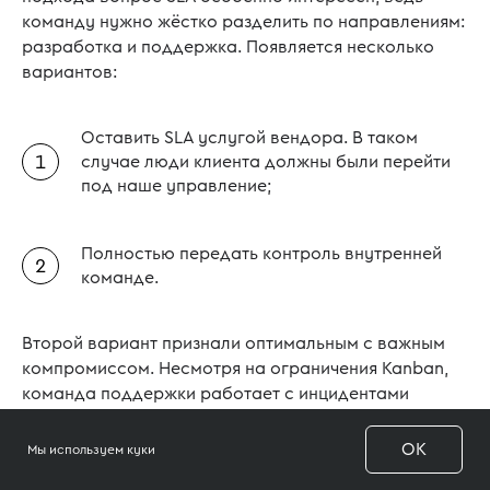
команду нужно жёстко разделить по направлениям:
разработка и поддержка. Появляется несколько
вариантов:
Оставить SLA услугой вендора. В таком
случае люди клиента должны были перейти
под наше управление;
Полностью передать контроль внутренней
команде.
Второй вариант признали оптимальным с важным
компромиссом. Несмотря на ограничения Kanban,
команда поддержки работает с инцидентами
только в случае их появления, а в остальное время
подключается к разработке и выполняет спринты.
OK
Мы используем куки
Если возникает проблема: они переключаются