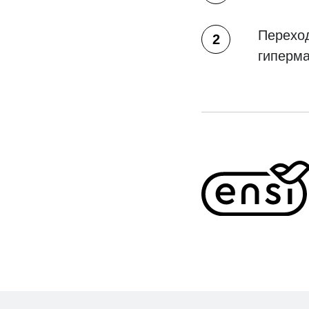
Переход
гиперма