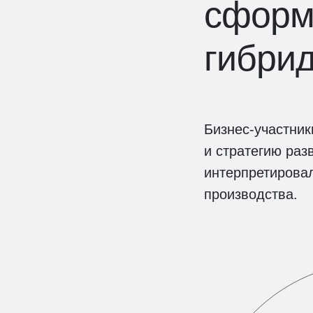
сформ
гибри
Бизнес-участни
и стратегию ра
интерпретирова
производства.