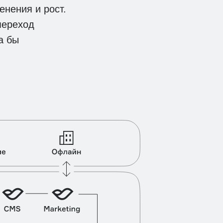
нения и рост.
переход
а бы