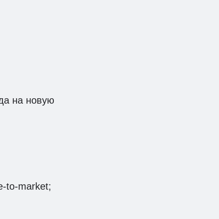
да на новую
-to-market;