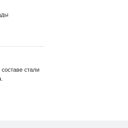
ады
 составе стали
.