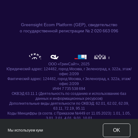
Greensight Ecom Platform (GEP), свидетельство
о государственной регистрации № 2 020 663 096
ООО «ГринСайт», 2025
Юридический адрес: 124482, город Москва, г Зеленоград, к. 322а, этаж/
офис 2/209
Фактический адрес: 124482, город Москва, г Зеленоград, к. 322а, этаж/
офис 2/209
ИНН 7 735 538 694
ОКВЭД 63.11.1 (Деятельность по созданию и использованию баз
данных и информационных ресурсов)
Дополнительные виды деятельности по ОКВЭД: 62.01, 62.02, 62.09,
63.11, 72.19, 95.11
Коды Минцифры (в соотв. с Приказом №449 от 11.05.2023): 1.01, 1.05,
3.01, 2.01, 4.01, 9.01, 10.01
Тел.: +7 499 391-66-69
Email: mail@ensi.tech
OK
Мы используем куки