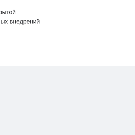
рытой
ных внедрений