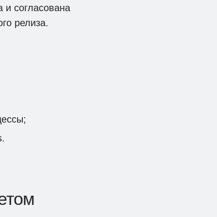
а и согласована
го релиза.
цессы;
.
четом