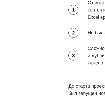
Отсутст
контент
Excel в
Не было
Сложнос
и дубли
тяжело 
До старта проек
был запущен нов