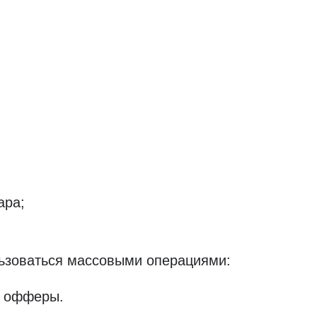
ара;
льзоваться массовыми операциями:
м офферы.