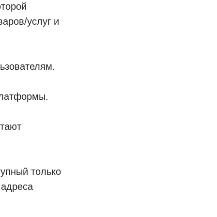
оторой
аров/услуг и
ьзователям.
платформы.
отают
тупный только
 адреса