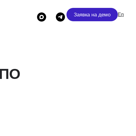
Заявка на демо
En
 ПО